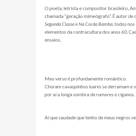
ac
w
m
h
O poeta, letrista e compositor brasileiro, 
e
itt
ai
ar
chamada “geração mimeógrafo”. É autor de ce
b
er
l
e
Segunda Classe
e
Na Corda Bamba
, todos nos
o
elementos da contracultura dos anos 60. Cac
o
ensaios.
k
Meu verso é profundamente romântico.
Choram cavaquinhos luares se derramam e v
por aí a longa sombra de rumores e ciganos.
Ai que saudade que tenho de meus negros ve