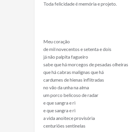
Toda felicidade é memória e projeto.
Meu coração
de mil novecentos e setenta e dois
já não palpita fagueiro
sabe que há morcegos de pesadas olheiras
que há cabras malignas que há
cardumes de hienas inflitradas
no vão da unha na alma
um porco belicoso de radar
e que sangra e ri
e que sangra e ri
a vida anoitece provisória
centuriões sentinelas