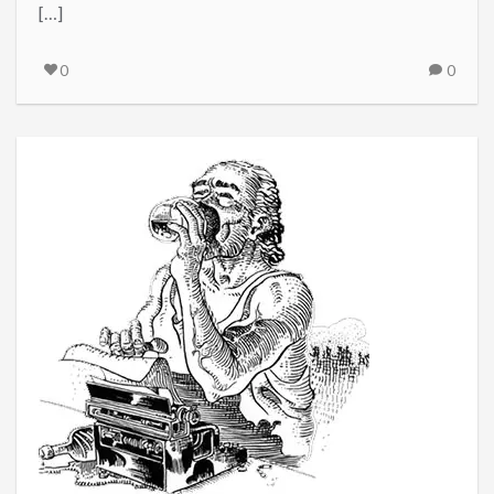
[…]
0
0