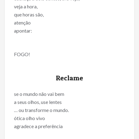
veja a hora,
que horas são,
atenção
apontar:
FOGO!
Reclame
se o mundo não vai bem
a seus olhos, use lentes
… ou transforme o mundo.
ótica olho vivo
agradece a preferência