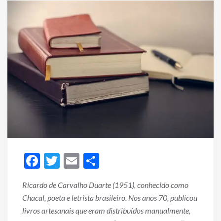
F
T
E
S
ac
w
m
h
Ricardo de Carvalho Duarte (1951), conhecido como
e
itt
ai
ar
Chacal, poeta e letrista brasileiro. Nos anos 70, publicou
b
er
l
e
livros artesanais que eram distribuídos manualmente,