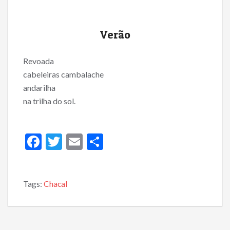
Verão
Revoada
cabeleiras cambalache
andarilha
na trilha do sol.
F
T
E
S
ac
w
m
h
e
itt
ai
ar
Tags:
Chacal
b
er
l
e
o
o