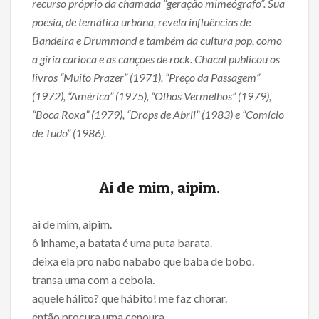
o
recurso próprio da chamada “geração mimeógrafo”. Sua
o
poesia, de temática urbana, revela influências de
Bandeira e Drummond e também da cultura pop, como
k
a gíria carioca e as canções de rock. Chacal publicou os
livros “Muito Prazer” (1971), “Preço da Passagem”
(1972), “América” (1975), “Olhos Vermelhos” (1979),
“Boca Roxa” (1979), “Drops de Abril” (1983) e “Comício
de Tudo” (1986).
Ai de mim, aipim.
ai de mim, aipim.
ô inhame, a batata é uma puta barata.
deixa ela pro nabo nababo que baba de bobo.
transa uma com a cebola.
aquele hálito? que hábito! me faz chorar.
então procura uma cenoura.