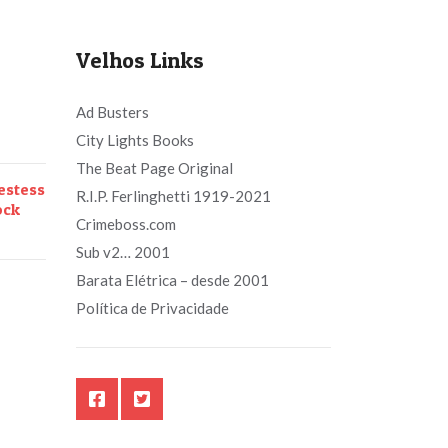
Velhos Links
Ad Busters
City Lights Books
The Beat Page Original
estess
R.I.P. Ferlinghetti 1919-2021
ock
Crimeboss.com
Sub v2… 2001
Barata Elétrica – desde 2001
Política de Privacidade