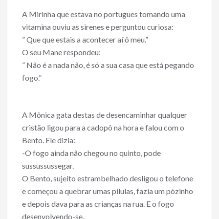
o
o
A Mirinha que estava no portugues tomando uma
vitamina ouviu as sirenes e perguntou curiosa:
k
” Que que estais a acontecer aí ô meu.”
O seu Mane respondeu:
” Não é a nada não, é só a sua casa que está pegando
fogo.”
A Mônica gata destas de desencaminhar qualquer
cristão ligou para a cadopô na hora e falou com o
Bento. Ele dizia:
-O fogo ainda não chegou no quinto, pode
sussussussegar.
O Bento, sujeito estrambelhado desligou o telefone
e começou a quebrar umas pílulas, fazia um pózinho
e depois dava para as crianças na rua. E o fogo
desenvolvendo-se.