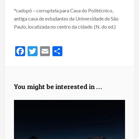
*cadopô – corruptela para Casa do Politécnico,
antiga casa de estudantes da Universidade de São
Paulo, localizada no centro da cidade. (N. do ed.)
F
T
E
S
ac
w
m
h
e
itt
ai
ar
b
er
l
e
You might be interested in …
o
o
k