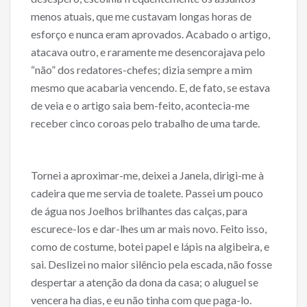
menos atuais, que me custavam longas horas de
esforço e nunca eram aprovados. Acabado o artigo,
atacava outro, e raramente me desencorajava pelo
“não” dos redatores-chefes; dizia sempre a mim
mesmo que acabaria vencendo. E, de fato, se estava
de veia e o artigo saia bem-feito, acontecia-me
receber cinco coroas pelo trabalho de uma tarde.
Tornei a aproximar-me, deixei a Janela, dirigi-me à
cadeira que me servia de toalete. Passei um pouco
de água nos Joelhos brilhantes das calças, para
escurece-los e dar-lhes um ar mais novo. Feito isso,
como de costume, botei papel e lápis na algibeira, e
sai. Deslizei no maior silêncio pela escada, não fosse
despertar a atenção da dona da casa; o aluguel se
vencera ha dias, e eu não tinha com que paga-lo.