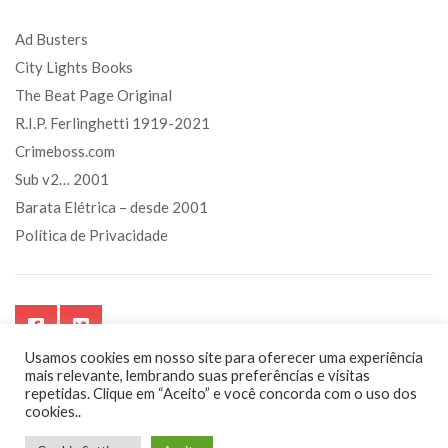
Ad Busters
City Lights Books
The Beat Page Original
R.I.P. Ferlinghetti 1919-2021
Crimeboss.com
Sub v2… 2001
Barata Elétrica – desde 2001
Política de Privacidade
Usamos cookies em nosso site para oferecer uma experiência
mais relevante, lembrando suas preferências e visitas
repetidas. Clique em “Aceito” e você concorda com o uso dos
cookies..
Sub.art.br - Segurando o touro pelos chifres. Sempre!