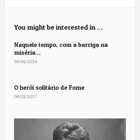
o
o
k
You might be interested in …
Naquele tempo, com a barriga na
miséria…
03/06/2016
O herói solitário de Fome
04/01/2017