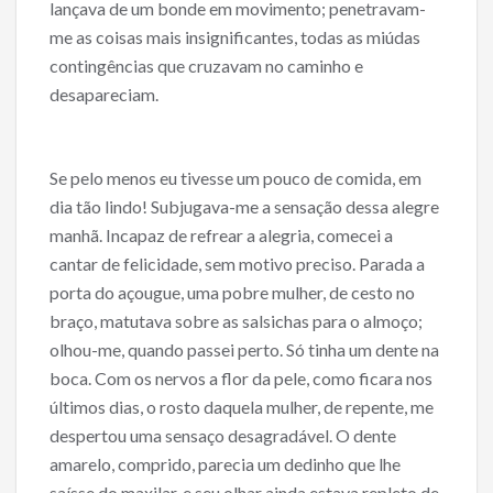
lançava de um bonde em movimento; penetravam-
me as coisas mais insignificantes, todas as miúdas
contingências que cruzavam no caminho e
desapareciam.
Se pelo menos eu tivesse um pouco de comida, em
dia tão lindo! Subjugava-me a sensação dessa alegre
manhã. Incapaz de refrear a alegria, comecei a
cantar de felicidade, sem motivo preciso. Parada a
porta do açougue, uma pobre mulher, de cesto no
braço, matutava sobre as salsichas para o almoço;
olhou-me, quando passei perto. Só tinha um dente na
boca. Com os nervos a flor da pele, como ficara nos
últimos dias, o rosto daquela mulher, de repente, me
despertou uma sensaço desagradável. O dente
amarelo, comprido, parecia um dedinho que lhe
saísse do maxilar, e seu olhar ainda estava repleto de