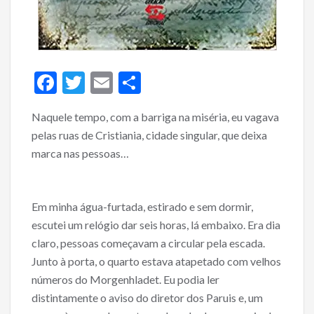
F
T
E
S
ac
w
m
h
Naquele tempo, com a barriga na miséria, eu vagava
e
itt
ai
ar
pelas ruas de Cristiania, cidade singular, que deixa
b
er
l
e
marca nas pessoas…
o
o
Em minha água-furtada, estirado e sem dormir,
k
escutei um relógio dar seis horas, lá embaixo. Era dia
claro, pessoas começavam a circular pela escada.
Junto à porta, o quarto estava atapetado com velhos
números do Morgenhladet. Eu podia ler
distintamente o aviso do diretor dos Paruis e, um