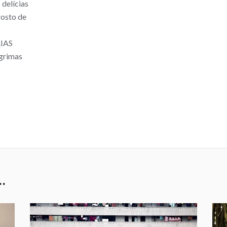
delícias
rosto de
RIAS
ágrimas
…