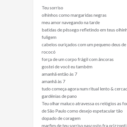
ac
w
m
h
Teu sorriso
e
itt
ai
ar
olhinhos como margaridas negras
b
er
l
e
meu amor navegando na tarde
o
batidas de pêssego refletindo em teus olhin
o
fuligem
cabelos ouriçados com um pequeno deus de
k
rococó
força de um corpo frágil com âncoras
gostei de você eu também
amanhã então às 7
amanhã às 7
tudo começa agora num ritual lento & cerca
gardênias de pano
Teu olhar maluco atravessa os relógios as fo
de São Paulo como desejo espetacular tão
dopado de coragem
marfim de teu sorriso nascosto fra orizzonti