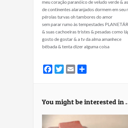
meu coração paranóico de veludo verde & as 
de continentes alaranjados dormem em seu 
pérolas turvas oh tambores do amor
sem parar rumo às tempestades PLANETÁ
& suas cachoeiras tristes & pesadas como l
gosto de gostar & a tv da alma amanhece
bêbada & tenta dizer alguma coisa
F
T
E
S
ac
w
m
h
e
itt
ai
ar
b
er
l
e
You might be interested in 
o
o
k