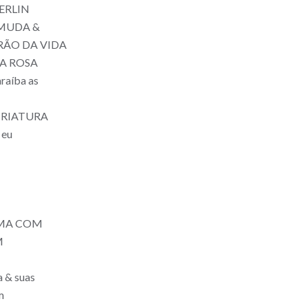
ERLIN
MUDA &
RÃO DA VIDA
A ROSA
raíba as
 CRIATURA
eu
AMA COM
M
a & suas
m