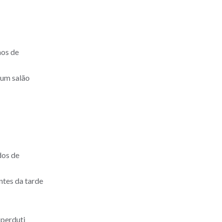
hos de
 um salão
dos de
ntes da tarde
 perduti