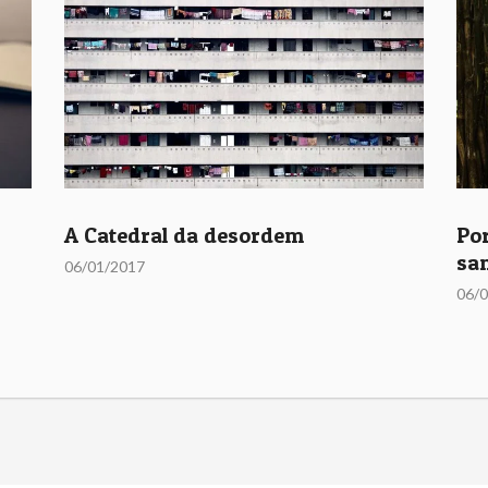
A Catedral da desordem
Po
sa
06/01/2017
06/