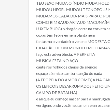
TEU SEXO MUDA O ÍNDIO MUDA HOLD
MUDOU HEGEL MUDOU TECNÓPOLIS 
MUDAMOS CADA DIA MAIS PARA O PO
COMO RIMBAUD ARTAUD MACUNAÍM
LUXEMBURG) o dragão corre na corveta ca
coxas têm febre eu nem planta nem
fantasma o verdadeiro veneno MODESTA
CIDADÃO DE UM MUNDO EM CHAMAS 
faço esta advertência: A PERFEITA
MÚSICA ESTÁ NO AÇO
canteiros folhudos cheios de silêncio
espaço cósmico samba-canção do nada
(A EPOPÉIA DO AMOR COMEÇA NA C
OS LENÇOIS DESARRUMADOS FEITO U
CAMPO DE BATALHA)
é ali que eu começo nascer para a madrugad
vertigens onde você meu amor se enrosca e