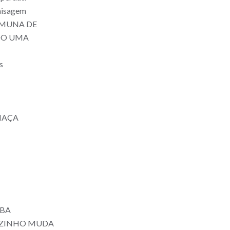
Paisagem
OMUNA DE
DO UMA
s
MAÇA
ABA
IZINHO MUDA