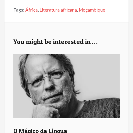
e
itt
ai
ar
Tags:
África
,
Literatura africana
,
Moçambique
b
er
l
e
o
o
k
You might be interested in …
O Mágico da Língua