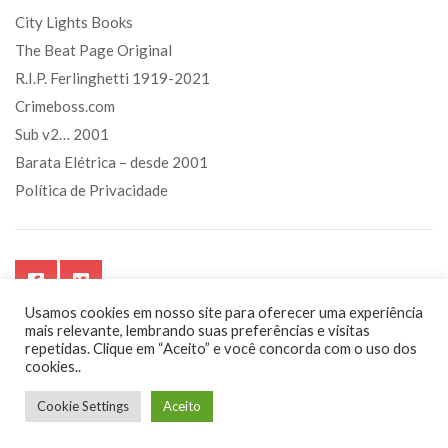
City Lights Books
The Beat Page Original
R.I.P. Ferlinghetti 1919-2021
Crimeboss.com
Sub v2… 2001
Barata Elétrica – desde 2001
Política de Privacidade
Usamos cookies em nosso site para oferecer uma experiência
mais relevante, lembrando suas preferências e visitas
repetidas. Clique em “Aceito” e você concorda com o uso dos
cookies..
Sub.art.br - Segurando o touro pelos chifres. Sempre!
Cookie Settings
Aceito
by
Kanimambo
Digital