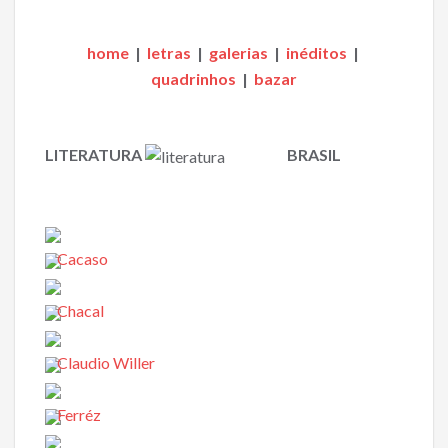
b
er
l
e
o
home
|
letras
|
galerias
|
inéditos
|
o
quadrinhos
|
bazar
k
LITERATURA
BRASIL
Cacaso
Chacal
Claudio Willer
Ferréz