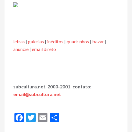
letras
|
galerias
|
inéditos
|
quadrinhos
|
bazar
|
anuncie
|
email direto
subcultura.net. 2000-2001. contato:
email@subcultura.net
F
T
E
S
ac
w
m
h