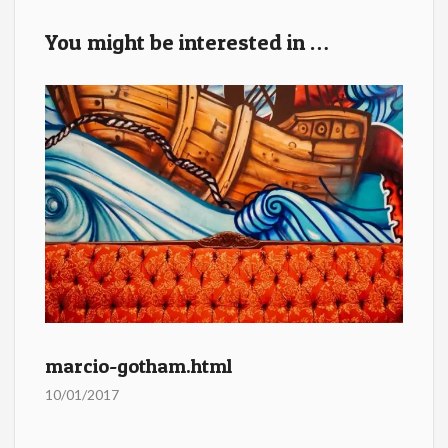
b
er
l
e
You might be interested in …
o
o
k
marcio-gotham.html
10/01/2017