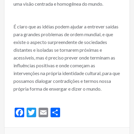
uma visão centrada e homogênea do mundo.
É claro que as idéias podem ajudar a entrever saídas
para grandes problemas de ordem mundial, e que
existe o aspecto surpreendente de sociedades
distantes e isoladas se tornarem próximas e
acessíveis, mas é preciso prever onde terminam as
influências positivas e onde começam as
intervenções na própria identidade cultural, para que
possamos dialogar contradições e termos nossa
própria forma de enxergar e dizer o mundo.
F
T
E
S
ac
w
m
h
e
itt
ai
ar