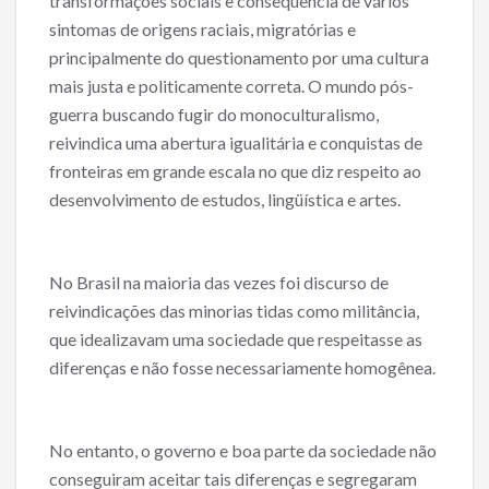
transformações sociais e conseqüência de vários
b
er
l
e
sintomas de origens raciais, migratórias e
o
principalmente do questionamento por uma cultura
o
mais justa e politicamente correta. O mundo pós-
guerra buscando fugir do monoculturalismo,
k
reivindica uma abertura igualitária e conquistas de
fronteiras em grande escala no que diz respeito ao
desenvolvimento de estudos, lingüística e artes.
No Brasil na maioria das vezes foi discurso de
reivindicações das minorias tidas como militância,
que idealizavam uma sociedade que respeitasse as
diferenças e não fosse necessariamente homogênea.
No entanto, o governo e boa parte da sociedade não
conseguiram aceitar tais diferenças e segregaram