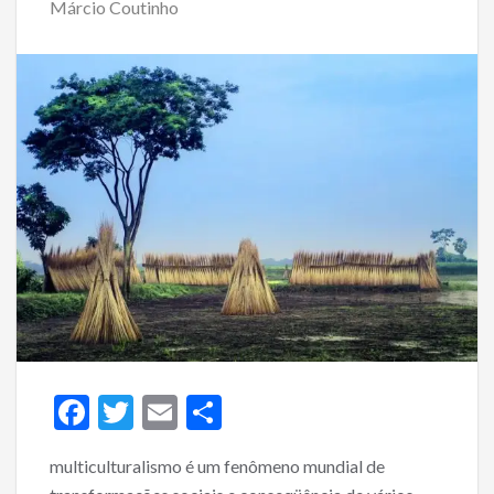
Márcio Coutinho
F
T
E
S
ac
w
m
h
multiculturalismo é um fenômeno mundial de
e
itt
ai
ar