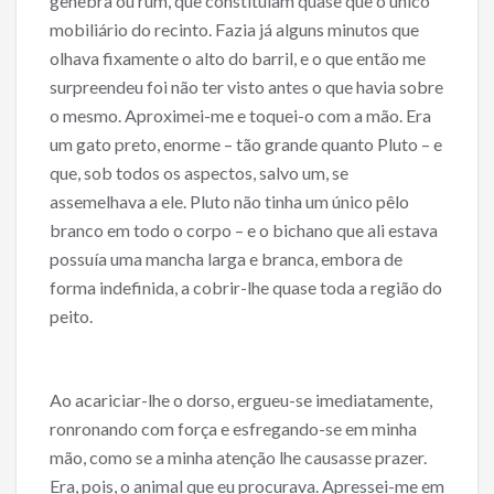
genebra ou rum, que constituíam quase que o único
mobiliário do recinto. Fazia já alguns minutos que
olhava fixamente o alto do barril, e o que então me
surpreendeu foi não ter visto antes o que havia sobre
o mesmo. Aproximei-me e toquei-o com a mão. Era
um gato preto, enorme – tão grande quanto Pluto – e
que, sob todos os aspectos, salvo um, se
assemelhava a ele. Pluto não tinha um único pêlo
branco em todo o corpo – e o bichano que ali estava
possuía uma mancha larga e branca, embora de
forma indefinida, a cobrir-lhe quase toda a região do
peito.
Ao acariciar-lhe o dorso, ergueu-se imediatamente,
ronronando com força e esfregando-se em minha
mão, como se a minha atenção lhe causasse prazer.
Era, pois, o animal que eu procurava. Apressei-me em