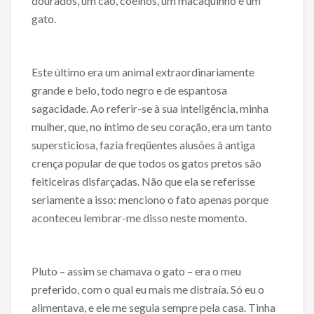
dourados, um cão, coelhos, um macaquinho e um
gato.
Este último era um animal extraordinariamente
grande e belo, todo negro e de espantosa
sagacidade. Ao referir-se à sua inteligência, minha
mulher, que, no íntimo de seu coração, era um tanto
supersticiosa, fazia freqüentes alusões à antiga
crença popular de que todos os gatos pretos são
feiticeiras disfarçadas. Não que ela se referisse
seriamente a isso: menciono o fato apenas porque
aconteceu lembrar-me disso neste momento.
Pluto – assim se chamava o gato – era o meu
preferido, com o qual eu mais me distraía. Só eu o
alimentava, e ele me seguia sempre pela casa. Tinha