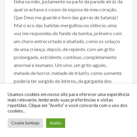
tinha na mão, justamente na parte da parede atrás da
qual se achava o corpo da esposa de meu coração.
Que Deus me guarde e livre das garras de Satanás!
Mal o eco das batidas mergulhou no silêncio, uma
voz me respondeu do fundo da tumba, primeiro com
um choro entrecortado e abafado, como os soluços
de uma criança; depois, de repente, com um grito
prolongado, estridente, contínuo, completamente
anormal e inumano. Um uivo, um grito agudo,
metade de horror, metade de triunfo, como somente
poderia ter surgido do inferno, da garganta dos
condenados, em sua agonia, e dos demônios
Usamos cookies em nosso site para oferecer uma experiência
exultantes com a sua condenação.
mais relevante, lembrando suas preferências e visitas
repetidas. Clique em “Aceito” e você concorda com o uso dos
cookies..
Quanto aos meus pensamentos, é loucura falar.
Cookie Settings
Aceito
Sentindo-me desfalecer, cambaleei até à parede
oposta. Durante um instante, o grupo de policiais