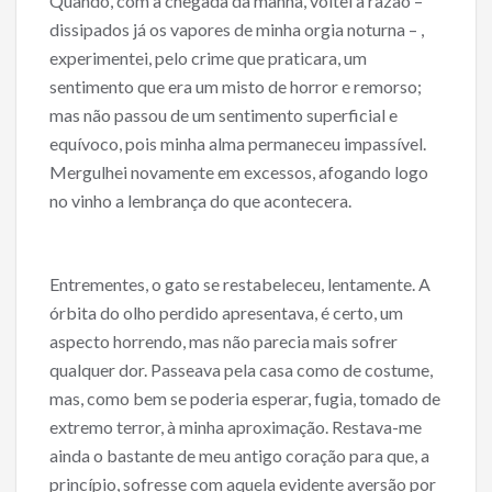
Quando, com a chegada da manhã, voltei à razão –
dissipados já os vapores de minha orgia noturna – ,
experimentei, pelo crime que praticara, um
sentimento que era um misto de horror e remorso;
mas não passou de um sentimento superficial e
equívoco, pois minha alma permaneceu impassível.
Mergulhei novamente em excessos, afogando logo
no vinho a lembrança do que acontecera.
Entrementes, o gato se restabeleceu, lentamente. A
órbita do olho perdido apresentava, é certo, um
aspecto horrendo, mas não parecia mais sofrer
qualquer dor. Passeava pela casa como de costume,
mas, como bem se poderia esperar, fugia, tomado de
extremo terror, à minha aproximação. Restava-me
ainda o bastante de meu antigo coração para que, a
princípio, sofresse com aquela evidente aversão por