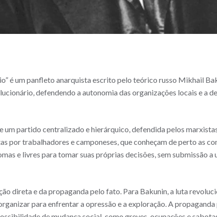
io” é um panfleto anarquista escrito pelo teórico russo Mikhail B
lucionário, defendendo a autonomia das organizações locais e a d
de um partido centralizado e hierárquico, defendida pelos marxistas.
as por trabalhadores e camponeses, que conheçam de perto as cond
mas e livres para tomar suas próprias decisões, sem submissão a
o direta e da propaganda pelo fato. Para Bakunin, a luta revoluci
rganizar para enfrentar a opressão e a exploração. A propaganda 
possibilidade de mudança social, como greves, ocupações e sabota