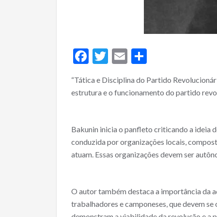
F
T
E
S
ac
w
m
h
“Tática e Disciplina do Partido Revolucionár
e
itt
ai
ar
estrutura e o funcionamento do partido revo
b
er
l
e
o
o
Bakunin inicia o panfleto criticando a ideia 
conduzida por organizações locais, compost
k
atuam. Essas organizações devem ser autôno
O autor também destaca a importância da açã
trabalhadores e camponeses, que devem se o
demonstram a viabilidade da revolução e a 