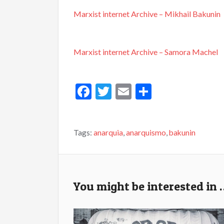
Marxist internet Archive – Mikhail Bakunin
Marxist internet Archive – Samora Machel
F
T
E
S
ac
w
m
h
e
itt
ai
ar
Tags:
anarquia
,
anarquismo
,
bakunin
b
er
l
e
o
o
k
You might be interested in 