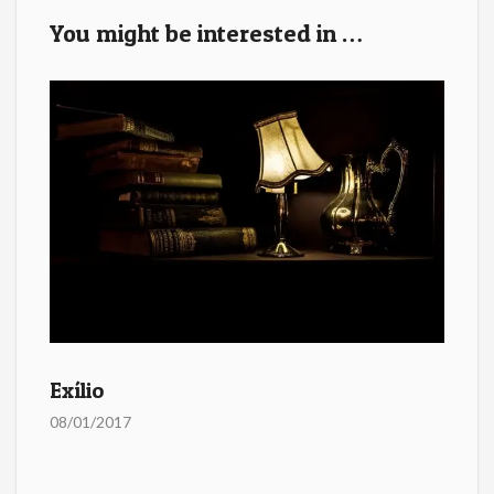
b
er
l
e
You might be interested in …
o
o
k
Exílio
08/01/2017