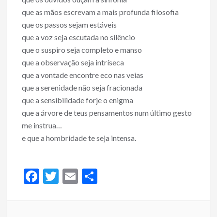
o
que as mãos escrevam a mais profunda filosofia
o
que os passos sejam estáveis
que a voz seja escutada no silêncio
k
que o suspiro seja completo e manso
que a observação seja intríseca
que a vontade encontre eco nas veias
que a serenidade não seja fracionada
que a sensibilidade forje o enigma
que a árvore de teus pensamentos num último gesto
me instrua…
e que a hombridade te seja intensa.
F
T
E
S
ac
w
m
h
e
itt
ai
ar