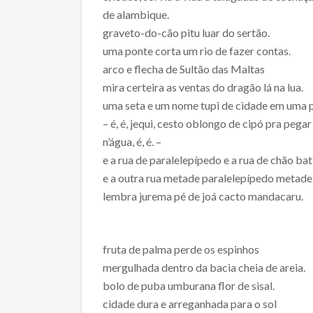
de alambique.
graveto-do-cão pitu luar do sertão.
uma ponte corta um rio de fazer contas.
arco e flecha de Sultão das Maltas
mira certeira as ventas do dragão lá na lua.
uma seta e um nome tupi de cidade em uma 
– é, é, jequi, cesto oblongo de cipó pra pegar
n’água, é, é. –
e a rua de paralelepípedo e a rua de chão ba
e a outra rua metade paralelepípedo metade
lembra jurema pé de joá cacto mandacaru.
fruta de palma perde os espinhos
mergulhada dentro da bacia cheia de areia.
bolo de puba umburana flor de sisal.
cidade dura e arreganhada para o sol