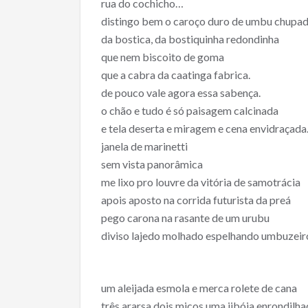
rua do cochicho…
distingo bem o caroço duro de umbu chupa
da bostica, da bostiquinha redondinha
que nem biscoito de goma
que a cabra da caatinga fabrica.
de pouco vale agora essa sabença.
o chão e tudo é só paisagem calcinada
e tela deserta e miragem e cena envidraçada
janela de marinetti
sem vista panorâmica
me lixo pro louvre da vitória de samotrácia
apois aposto na corrida futurista da preá
pego carona na rasante de um urubu
diviso lajedo molhado espelhando umbuzeir
um aleijada esmola e merca rolete de cana
três ararsa dois micos uma jibóia enrondilha