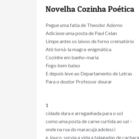
ac
w
m
h
Novelha Cozinha Poética
e
itt
ai
ar
b
er
l
e
Pegue uma fatia de Theodor Adorno
o
Adicione uma posta de Paul Celan
o
Limpe antes os laivos de forno crematório
Até torná-la magra-enigmática
k
Cozinhe em banho-maria
Fogo bem baixo
E depois leve ao Departamento de Letras
Para o doutor Professor dourar
1
cidade dura e arreganhada para o sol
como uma posta de carne curtida ao sal –
onde na rua do maracujá adolesci
e, louco, sorvia a vida a talagadas de cachaç