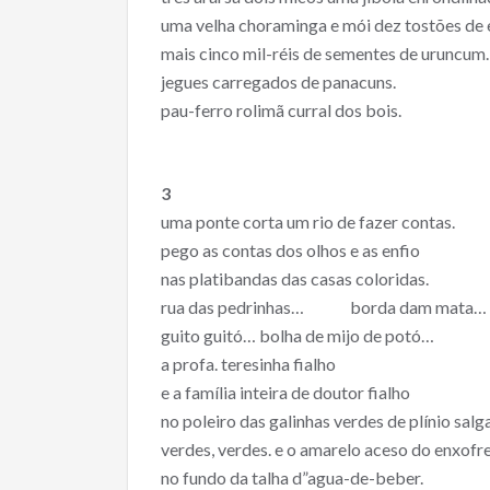
uma velha choraminga e mói dez tostões de 
mais cinco mil-réis de sementes de uruncum.
jegues carregados de panacuns.
pau-ferro rolimã curral dos bois.
3
uma ponte corta um rio de fazer contas.
pego as contas dos olhos e as enfio
nas platibandas das casas coloridas.
rua das pedrinhas… borda dam mata…
guito guitó… bolha de mijo de potó…
a profa. teresinha fialho
e a família inteira de doutor fialho
no poleiro das galinhas verdes de plínio salg
verdes, verdes. e o amarelo aceso do enxofr
no fundo da talha d”agua-de-beber.