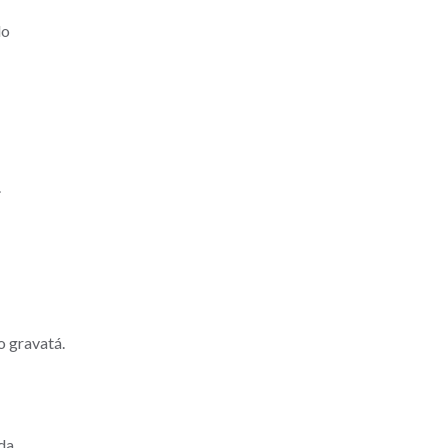
do
.
o gravatá.
da.