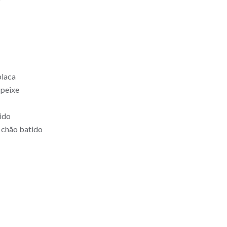
placa
 peixe
tido
 chão batido