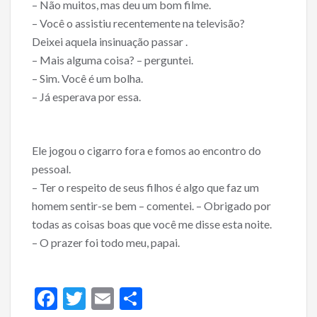
– Não muitos, mas deu um bom filme.
– Você o assistiu recentemente na televisão?
Deixei aquela insinuação passar .
– Mais alguma coisa? – perguntei.
– Sim. Você é um bolha.
– Já esperava por essa.
Ele jogou o cigarro fora e fomos ao encontro do
pessoal.
– Ter o respeito de seus filhos é algo que faz um
homem sentir-se bem – comentei. – Obrigado por
todas as coisas boas que você me disse esta noite.
– O prazer foi todo meu, papai.
F
T
E
S