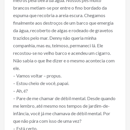
metros pela beira da água. Nossos pés muito
brancos metiam-se por entre o fino bordado da
espuma que recobria a areia escura. Chegamos
finalmente aos destroços de um barco que emergia
da água, recoberto de algas e rodeado de gravetos
trazidos pelo mar. Denny não queria minha
companhia, mas eu, teimoso, permaneci lá. Ele
recostou-se no velho barco e acendeu um cigarro.
Não sabia o que lhe dizer e o mesmo acontecia com
ele.
– Vamos voltar – propus.
– Estou cheio de você, papai.
– Ah, é?
– Pare de me chamar de débil mental. Desde quando
me lembro, até mesmo nos tempos de jardim-de-
infância, você já me chamava de débil mental. Por
que não pára com isso de uma vez?
– Está certo.