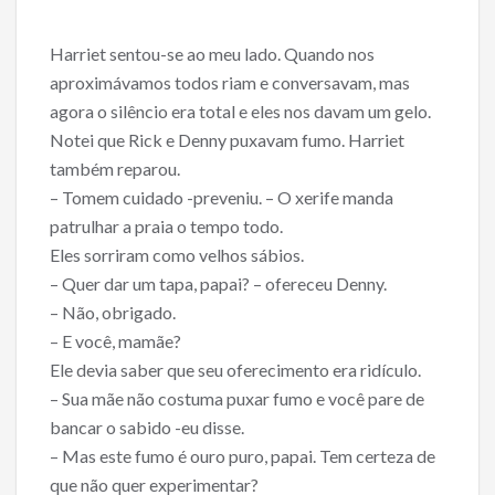
o
o
Harriet sentou-se ao meu lado. Quando nos
aproximávamos todos riam e conversavam, mas
k
agora o silêncio era total e eles nos davam um gelo.
Notei que Rick e Denny puxavam fumo. Harriet
também reparou.
– Tomem cuidado -preveniu. – O xerife manda
patrulhar a praia o tempo todo.
Eles sorriram como velhos sábios.
– Quer dar um tapa, papai? – ofereceu Denny.
– Não, obrigado.
– E você, mamãe?
Ele devia saber que seu oferecimento era ridículo.
– Sua mãe não costuma puxar fumo e você pare de
bancar o sabido -eu disse.
– Mas este fumo é ouro puro, papai. Tem certeza de
que não quer experimentar?