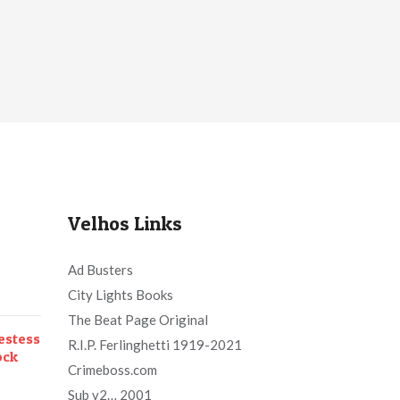
Velhos Links
Ad Busters
City Lights Books
The Beat Page Original
estess
R.I.P. Ferlinghetti 1919-2021
ock
Crimeboss.com
Sub v2… 2001