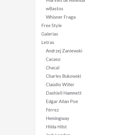
Marinês de Almeida
wBastos
Whisner Fraga
Free Style
Galerias
Letras
Andrzej Zaniewski
Cacaso
Chacal
Charles Bukowski
Claúdio Willer
Dashiell Hammett
Edgar Allan Poe
Férrez
Hemingway
Hilda Hilst