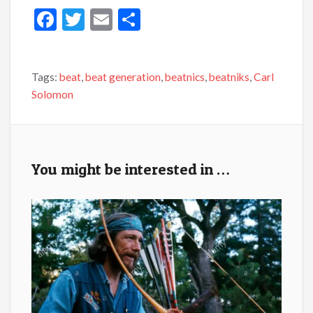
F
T
E
S
ac
w
m
h
e
itt
ai
ar
Tags:
beat
,
beat generation
,
beatnics
,
beatniks
,
Carl
b
er
l
e
Solomon
o
o
k
You might be interested in …