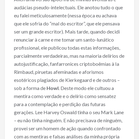
audácias pseudo-intelectuais. Ele anotou tudo o que
eu falei meticulosamente (nessa época eu achava
que ele sofria do “mal do escritor”, que ele pensava
ser um grande escritor). Mais tarde, quando decidi
renunciar à carne e me tomar um santo-lunático
profissional, ele publicou todas estas informações,
parcialmente verdadeiras, mas na maioria delírios de
autojustificação, fanfarronices criptoboêmias à Ia
Rimbaud, piruetas afeminadas e aforismos
esotéricos plagiados de Kierkegaard e de outros –
sob a forma de
Howl
. Deste modo ele cultuou a
mentira como verdade e o delírio como sensatez
para a contemplação e perdição das futuras
gerações. Lee Harvey Oswald tinha o seu Mark Lane
– eu não tinha ninguém. E não precisava de ninguém,
provei ser um homem de ação quando confrontado
com as mentiras e falsas análises da minha própria