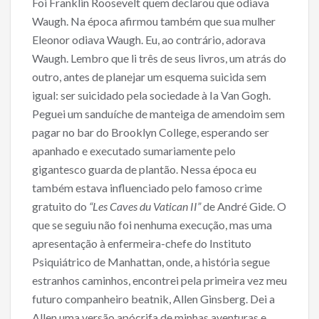
Foi Franklin Roosevelt quem declarou que odiava
e
itt
ai
ar
Waugh. Na época afirmou também que sua mulher
b
er
l
e
Eleonor odiava Waugh. Eu, ao contrário, adorava
o
Waugh. Lembro que li três de seus livros, um atrás do
o
outro, antes de planejar um esquema suicida sem
igual: ser suicidado pela sociedade à Ia Van Gogh.
k
Peguei um sanduíche de manteiga de amendoim sem
pagar no bar do Brooklyn College, esperando ser
apanhado e executado sumariamente pelo
gigantesco guarda de plantão. Nessa época eu
também estava influenciado pelo famoso crime
gratuito do
“Les Caves du Vatican II”
de André Gide. O
que se seguiu não foi nenhuma execução, mas uma
apresentação à enfermeira-chefe do Instituto
Psiquiátrico de Manhattan, onde, a história segue
estranhos caminhos, encontrei pela primeira vez meu
futuro companheiro beatnik, Allen Ginsberg. Dei a
Allen uma versão apócrifa de minhas aventuras e