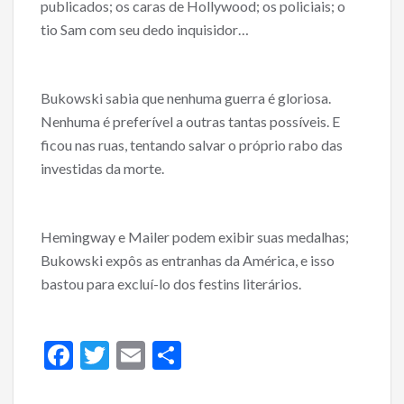
publicados; os caras de Hollywood; os policiais; o
tio Sam com seu dedo inquisidor…
Bukowski sabia que nenhuma guerra é gloriosa.
Nenhuma é preferível a outras tantas possíveis. E
ficou nas ruas, tentando salvar o próprio rabo das
investidas da morte.
Hemingway e Mailer podem exibir suas medalhas;
Bukowski expôs as entranhas da América, e isso
bastou para excluí-lo dos festins literários.
F
T
E
S
ac
w
m
h