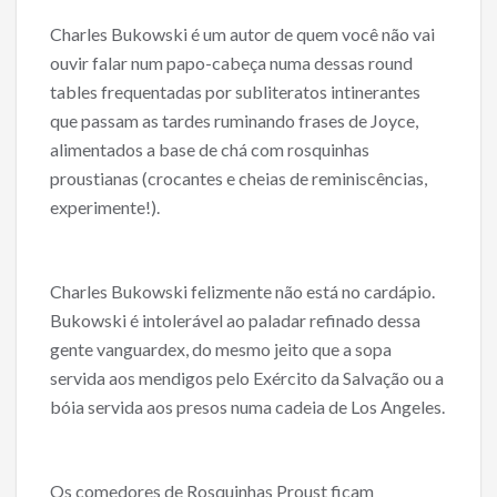
b
er
l
e
o
Charles Bukowski é um autor de quem você não vai
o
ouvir falar num papo-cabeça numa dessas round
tables frequentadas por subliteratos intinerantes
k
que passam as tardes ruminando frases de Joyce,
alimentados a base de chá com rosquinhas
proustianas (crocantes e cheias de reminiscências,
experimente!).
Charles Bukowski felizmente não está no cardápio.
Bukowski é intolerável ao paladar refinado dessa
gente vanguardex, do mesmo jeito que a sopa
servida aos mendigos pelo Exército da Salvação ou a
bóia servida aos presos numa cadeia de Los Angeles.
Os comedores de Rosquinhas Proust ficam