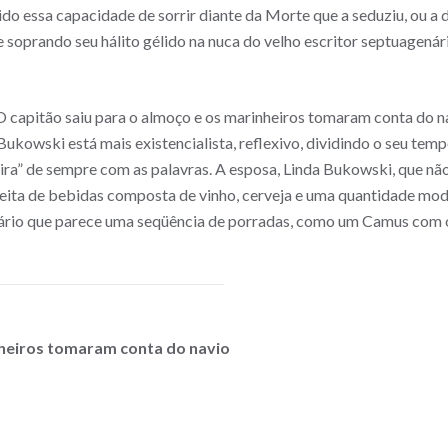
sido essa capacidade de sorrir diante da Morte que a seduziu, ou a 
e soprando seu hálito gélido na nuca do velho escritor septuagenár
 capitão saiu para o almoço e os marinheiros tomaram conta do nav
kowski está mais existencialista, reflexivo, dividindo o seu temp
ira” de sempre com as palavras. A esposa, Linda Bukowski, que nã
eceita de bebidas composta de vinho, cerveja e uma quantidade mo
rário que parece uma seqüência de porradas, como um Camus com o
nheiros tomaram conta do navio