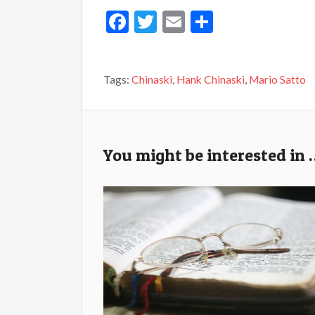
F
T
E
S
ac
w
m
h
e
itt
ai
ar
Tags:
Chinaski
,
Hank Chinaski
,
Mario Satto
b
er
l
e
o
o
k
You might be interested in 