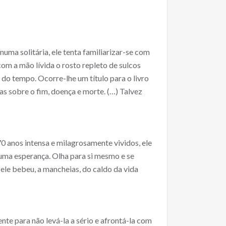
uma solitária, ele tenta familiarizar-se com
com a mão lívida o rosto repleto de sulcos
es do tempo. Ocorre-lhe um título para o livro
s sobre o fim, doença e morte. (…) Talvez
0 anos intensa e milagrosamente vividos, ele
huma esperança. Olha para si mesmo e se
 ele bebeu, a mancheias, do caldo da vida
te para não levá-la a sério e afrontá-la com