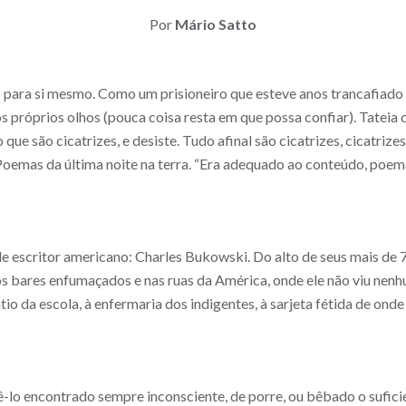
Por
Mário Satto
 para si mesmo. Como um prisioneiro que esteve anos trancafiado n
os próprios olhos (pouca coisa resta em que possa confiar). Tateia 
 que são cicatrizes, e desiste. Tudo afinal são cicatrizes, cicatriz
oemas da última noite na terra. “Era adequado ao conteúdo, poema
de escritor americano: Charles Bukowski. Do alto de seus mais de 7
os bares enfumaçados e nas ruas da América, onde ele não viu nen
io da escola, à enfermaria dos indigentes, à sarjeta fétida de onde
lo encontrado sempre inconsciente, de porre, ou bêbado o suficien