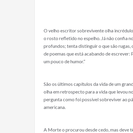
ac
w
m
h
e
itt
ai
ar
b
er
l
e
o
O velho escritor sobrevivente olha incrédulo
o
o rosto refletido no espelho. Já não confia n
profundos; tenta distinguir o que são rugas, o
k
de poemas que está acabando de escrever: P
um pouco de humor.”
São os últimos capítulos da vida de um gran
olha em retrospecto para a vida que levou n
pergunta como foi possível sobreviver ao pát
americana.
A Morte o procurou desde cedo, mas deve tê-