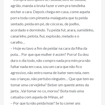
agrião, manda a bruta fazer e vem pra tendinha
encher a cara. Depois chega em casa, come aquela
porra toda com pimenta-malagueta que tu peida
sentado, peida em pé, de cócoras, de joelho,
acordado e dormindo. Tu peida fut, arara, sumidinho,
canarinho, pelota, fiui, explosão, melado e o
caralho…
– Hoje eu tavo a fim de peidar na cara da filha da
puta… Por que que mulher é assim? Porra! Eu dou
duro o dia todo, não compro nada pra mim pra não
faltar nada em casa, sou um cara que não fico
agressivo, não entro numa de bater nem nela, nem
nas crianças, não pertubo ninguém… Que que tem eu
tomar uma cervejinha? Beber um quente antes da
janta. ..Vai tomar no cu, morou? Bota mais uma
catuaba com aquela de Minas, aí!
– Por que tu não peida hoje? Se tu comer uns