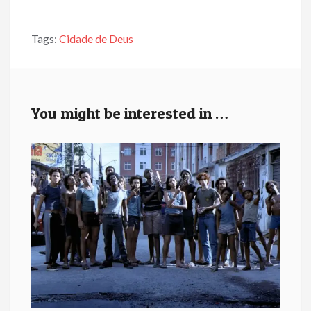
ac
w
m
h
e
itt
ai
ar
Tags:
Cidade de Deus
b
er
l
e
o
o
k
You might be interested in …