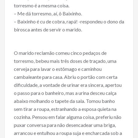
torresmo é a mesma coisa.
– Me dá torresmo, aí, ô Baixinho.
– Baixinho é cu de cobra, rapá! -respondeu o dono da
birosca antes de servir o marido.
O marido reclamão comeu cinco pedaços de
torresmo, bebeu mais três doses de traçado, uma
cerveja para lavar o estômago e caminhou
cambaleante para casa. Abriu o portão com certa
dificuldade, a vontade de urinar era sincera, apertou
o passo para o banheiro, mas a urina desceu calça
abaixo molhando o tapete da sala. Tomou banho
sem tirar a roupa, estranhando a esposa quieta na
cozinha. Pensou em falar alguma coisa, preferiu não
puxar conversa para não desencadear uma briga,
arrancou e entulhou a roupa suja e encharcada sob a