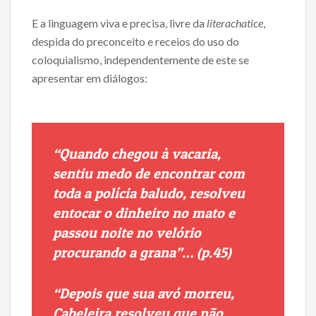
E a linguagem viva e precisa, livre da
literachatice
,
despida do preconceito e receios do uso do
coloquialismo, independentemente de este se
apresentar em diálogos:
“Quando chegou à vacaria,
sentiu medo de encontrar com
toda a polícia baludo, resolveu
entocar o dinheiro no mato e
passou noite no velório
procurando a grana”… (p.45)
“Depois que sua avó morreu,
Cabeleira resolveu que não