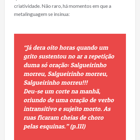
criatividade. Não raro, há momentos em que a
metalinguagem se insinua:
“Já dera oito horas quando um
grito sustentou no ar a repetição
duma só oração:
Salgueirinho
morreu, Salgueirinho morreu,
Salgueirinho morreu!!!
Deu-se um corte na manhã,
oriundo de uma oração de verbo
intransitivo e sujeito morto. As
ruas ficaram cheias de choro
pelas esquinas.” (p.111)