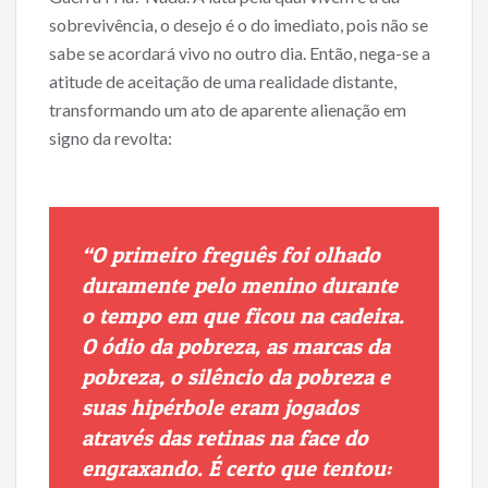
sobrevivência, o desejo é o do imediato, pois não se
sabe se acordará vivo no outro dia. Então, nega-se a
atitude de aceitação de uma realidade distante,
transformando um ato de aparente alienação em
signo da revolta:
“O primeiro freguês foi olhado
duramente pelo menino durante
o tempo em que ficou na cadeira.
O ódio da pobreza, as marcas da
pobreza, o silêncio da pobreza e
suas hipérbole eram jogados
através das retinas na face do
engraxando. É certo que tentou: