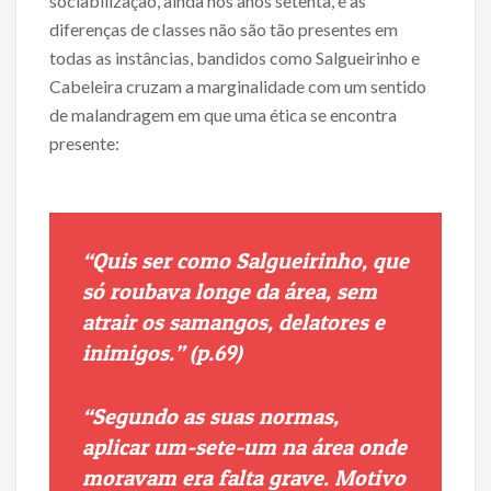
sociabilização, ainda nos anos setenta, e as
diferenças de classes não são tão presentes em
todas as instâncias, bandidos como Salgueirinho e
Cabeleira cruzam a marginalidade com um sentido
de malandragem em que uma ética se encontra
presente:
“Quis ser como Salgueirinho, que
só roubava longe da área, sem
atrair os samangos, delatores e
inimigos.” (p.69)
“Segundo as suas normas,
aplicar um-sete-um na área onde
moravam era falta grave. Motivo