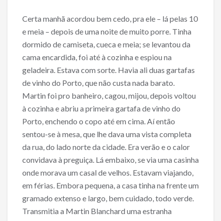
Certa manhã acordou bem cedo, pra ele – lá pelas 10
e meia – depois de uma noite de muito porre. Tinha
dormido de camiseta, cueca e meia; se levantou da
cama encardida, foi até à cozinha e espiou na
geladeira. Estava com sorte. Havia ali duas gartafas
de vinho do Porto, que não custa nada barato.
Martin foi pro banheiro, cagou, mijou, depois voltou
à cozinha e abriu a primeira gartafa de vinho do
Porto, enchendo o copo até em cima. Aí então
sentou-se à mesa, que lhe dava uma vista completa
da rua, do lado norte da cidade. Era verão e o calor
convidava à preguiça. Lá embaixo, se via uma casinha
onde morava um casal de velhos. Estavam viajando,
em férias. Embora pequena, a casa tinha na frente um
gramado extenso e largo, bem cuidado, todo verde.
Transmitia a Martin Blanchard uma estranha