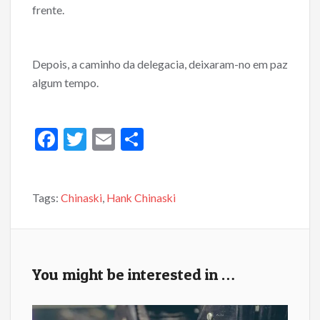
frente.
Depois, a caminho da delegacia, deixaram-no em paz
algum tempo.
F
T
E
S
ac
w
m
h
e
itt
ai
ar
Tags:
Chinaski
,
Hank Chinaski
b
er
l
e
o
o
k
You might be interested in …