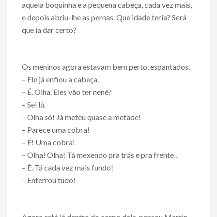
aquela boquinha e a pequena cabeça, cada vez mais,
e depois abriu-lhe as pernas. Que idade teria? Será
que ia dar certo?
Os meninos agora estavam bem perto, espantados.
– Ele já enfiou a cabeça.
– É. Olha. Eles vão ter nenê?
– Sei lá.
– Olha só! Já meteu quase a metade!
– Parece uma cobra!
– É! Uma cobra!
– Olha! Olha! Tá mexendo pra trás e pra frente .
– É. Tá cada vez mais fundo!
– Enterrou tudo!
Agora está lá dentro do corpo dela, pensou Martin.