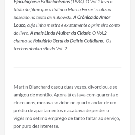
o
Ejaculações e Exibicionismos
(1984). O Vol.1 leva o
o
título do filme que o italiano Marco Ferreri realizou
baseado no texto de Bukowski:
A Crônica do Amor
k
Louco
, cuja linha mestra é exatamente o primeiro conto
do livro,
A mais Linda Mulher da Cidade
. O Vol.2
chama-se
Fabulário Geral do Delírio Cotidiano
. Os
trechos abaixo são do Vol. 2.
Martin Blanchard casou duas vezes, divorciou, e se
amigou de montão. Agora já estava com quarenta e
cinco anos, morava sozinho no quarto andar de um
prédio de apartamentos e acabava de perder o
vigésimo sétimo emprego de tanto faltar ao serviço,
por puro desinteresse.