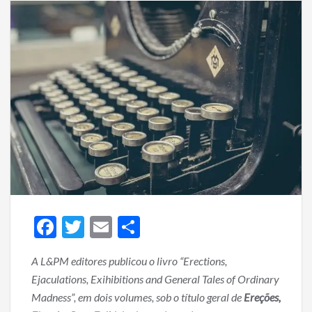
F
T
E
S
ac
w
m
h
A L&PM editores publicou o livro “Erections,
e
itt
ai
ar
Ejaculations, Exihibitions and General Tales of Ordinary
b
er
l
e
Madness”, em dois volumes, sob o título geral de
Ereções,