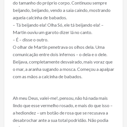
do tamanho do próprio corpo. Continuou sempre
beijando, beijando, vendo a saia caindo, mostrando
aquela calcinha de babados.
– Tá beijando ela! Olha Só, ele tá beijando ela! –
Martin ouviu um garoto dizer lá no canto.
– É – disse o outro.
O olhar de Martin penetrava os olhos dela. Uma
comunicação entre dois infernos – o dela e o dele.
Beijava, completamente desvairado, mais voraz que
o mar, a aranha sugando a mosca. Começou a apalpar
com as mãos a calcinha de babados.
Ah meu Deus, valei-me!, pensou, não há nada mais
lindo que esse vermelho rosado, e mais do que isso –
a hediondez – um botão de rosa que se recusava a
desabrochar ante a sua total podridão. Não podia