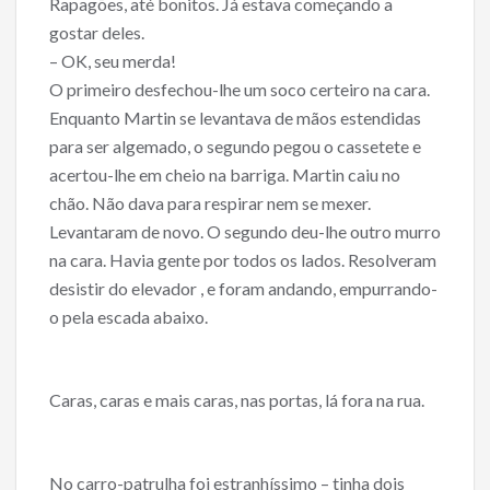
Rapagões, até bonitos. Já estava começando a
gostar deles.
– OK, seu merda!
O primeiro desfechou-lhe um soco certeiro na cara.
Enquanto Martin se levantava de mãos estendidas
para ser algemado, o segundo pegou o cassetete e
acertou-lhe em cheio na barriga. Martin caiu no
chão. Não dava para respirar nem se mexer.
Levantaram de novo. O segundo deu-lhe outro murro
na cara. Havia gente por todos os lados. Resolveram
desistir do elevador , e foram andando, empurrando-
o pela escada abaixo.
Caras, caras e mais caras, nas portas, lá fora na rua.
No carro-patrulha foi estranhíssimo – tinha dois