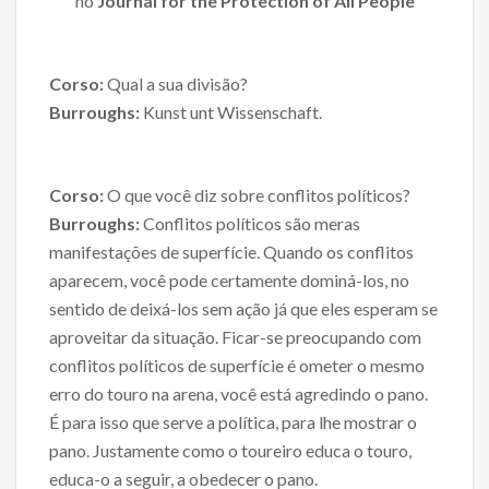
no
Journal for the Protection of All People
b
er
l
e
o
o
Corso:
Qual a sua divisão?
Burroughs:
Kunst unt Wissenschaft.
k
Corso:
O que você diz sobre conflitos políticos?
Burroughs:
Conflitos políticos são meras
manifestações de superfície. Quando os conflitos
aparecem, você pode certamente dominá-los, no
sentido de deixá-los sem ação já que eles esperam se
aproveitar da situação. Ficar-se preocupando com
conflitos políticos de superfície é ometer o mesmo
erro do touro na arena, você está agredindo o pano.
É para isso que serve a política, para lhe mostrar o
pano. Justamente como o toureiro educa o touro,
educa-o a seguir, a obedecer o pano.