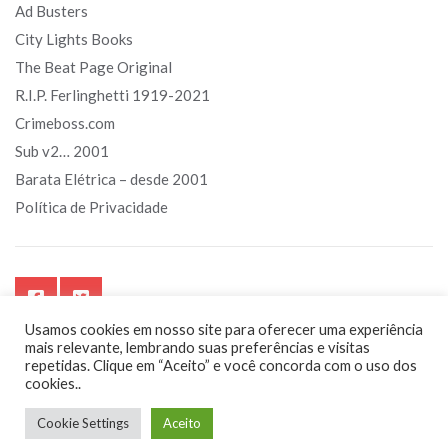
Ad Busters
City Lights Books
The Beat Page Original
R.I.P. Ferlinghetti 1919-2021
Crimeboss.com
Sub v2… 2001
Barata Elétrica – desde 2001
Política de Privacidade
Usamos cookies em nosso site para oferecer uma experiência
mais relevante, lembrando suas preferências e visitas
repetidas. Clique em “Aceito” e você concorda com o uso dos
cookies..
Sub.art.br - Segurando o touro pelos chifres. Sempre!
Cookie Settings
Aceito
by
Kanimambo
Digital