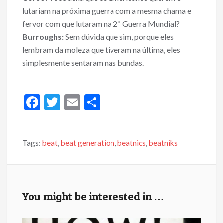
lutariam na próxima guerra com a mesma chama e
fervor com que lutaram na 2º Guerra Mundial?
Burroughs:
Sem dúvida que sim, porque eles
lembram da moleza que tiveram na última, eles
simplesmente sentaram nas bundas.
F
T
E
S
ac
w
m
h
e
itt
ai
ar
Tags:
beat
,
beat generation
,
beatnics
,
beatniks
b
er
l
e
o
o
k
You might be interested in …