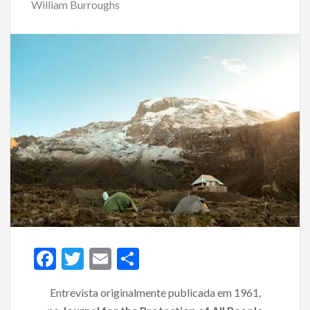
William Burroughs
F
T
E
S
ac
w
m
h
Entrevista originalmente publicada em 1961,
e
itt
ai
ar