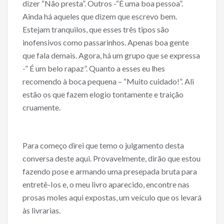
b
er
l
e
dizer “Não presta”. Outros -“É uma boa pessoa”.
o
Ainda há aqueles que dizem que escrevo bem.
o
Estejam tranquilos, que esses três tipos são
inofensivos como passarinhos. Apenas boa gente
k
que fala demais. Agora, há um grupo que se expressa
-” É um belo rapaz”. Quanto a esses eu lhes
recomendo à boca pequena – “Muito cuidado!”. Ali
estão os que fazem elogio tontamente e traição
cruamente.
Para começo direi que temo o julgamento desta
conversa deste aqui. Provavelmente, dirão que estou
fazendo pose e armando uma presepada bruta para
entretê-Ios e, o meu livro aparecido, encontre nas
prosas moles aqui expostas, um veículo que os levará
às livrarias.