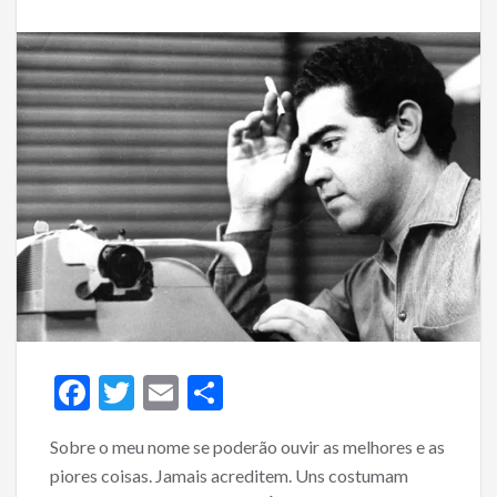
F
T
E
S
ac
w
m
h
Sobre o meu nome se poderão ouvir as melhores e as
e
itt
ai
ar
piores coisas. Jamais acreditem. Uns costumam