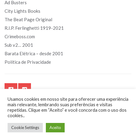
Ad Busters
City Lights Books
The Beat Page Original
R.I.P. Ferlinghetti 1919-2021
Crimeboss.com
Sub v2… 2001
Barata Elétrica – desde 2001
Política de Privacidade
Usamos cookies em nosso site para oferecer uma experiência
mais relevante, lembrando suas preferências e visitas
repetidas. Clique em “Aceito” e você concorda com o uso dos
cookies..
Sub.art.br - Segurando o touro pelos chifres. Sempre!
Cookie Settings
Aceito
by
Kanimambo
Digital