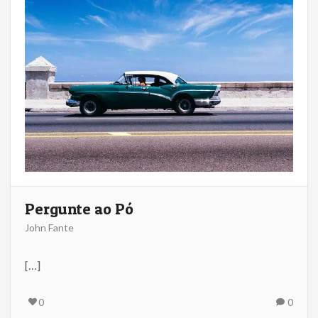
Pergunte ao Pó
John Fante
[…]
0
0