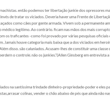
machistas. então podemos ter libertação junkie dos opressores 
invés de tratar os viciados. Deveria haver uma Frente de Libertaç
m caçados como cães por gente armada. Vivem sob a permanente am
 médico legítimo. Ao contrário. ficam nas mãos dos mais corrupto
om os traficantes -como foi provado por várias pesquisas oficia
m. Jamais houve categoria mais baixa que a dos viciados em heroí
lém disso. são caluniados. Acusam-Ihes de constituir uma classe 
 perdern o controle. não os junkies.”(Allen Ginsberg em entrevista 
iados na santíssima trindade dinheiro-propriedade-poder e eles pa
stas,arrasar colinas, vender o chão abaixo de pés que ainda não n