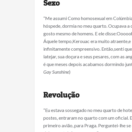
Sexo
“Me assumi Como homosexual em Colúmbia e
hóspede, dormia no meu quarto. Ocupava a ca
gosto mesmo de homens. E ele disse:Ooooo
Áquele tempo,Kerouac era muito atraente,e b
infinitamente compreensivo. Então,sentí que 
latejar, sua doçura e seus pesares, com as an
é que meses depois acabamos dormindo juntos
Gay Sunshine
)
Revolução
“Eu estava sossegado no meu quarto de hotel
postes, entraram no quarto com um oficial. E
primeiro avião, para Praga. Perguntei-lhe se