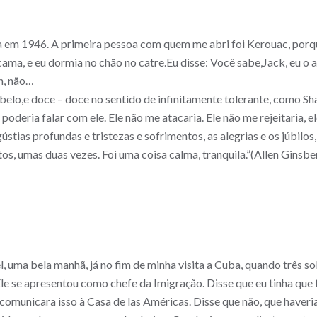
m 1946. A primeira pessoa com quem me abri foi Kerouac, porqu
ma, e eu dormia no chão no catre.Eu disse: Você sabe,Jack, eu o 
h, não…
elo,e doce – doce no sentido de infinitamente tolerante, como Sh
poderia falar com ele. Ele não me atacaria. Ele não me rejeitaria, 
gústias profundas e tristezas e sofrimentos, as alegrias e os júbilos
, umas duas vezes. Foi uma coisa calma, tranquila.”(Allen Ginsberg
, uma bela manhã, já no fim de minha visita a Cuba, quando três 
le se apresentou como chefe da Imigração. Disse que eu tinha que 
 comunicara isso à Casa de las Américas. Disse que não, que haveri