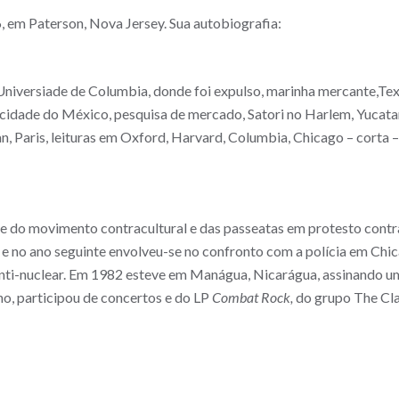
, em Paterson, Nova Jersey. Sua autobiografia:
Universiade de Columbia, donde foi expulso, marinha mercante,Tex
r, cidade do México, pesquisa de mercado, Satori no Harlem, Yucata
, Paris, leituras em Oxford, Harvard, Columbia, Chicago – corta 
e do movimento contracultural e das passeatas em protesto contra
 no ano seguinte envolveu-se no confronto com a polícia em Chica
nti-nuclear. Em 1982 esteve em Manágua, Nicarágua, assinando um
o, participou de concertos e do LP
Combat Rock,
do grupo The Cla