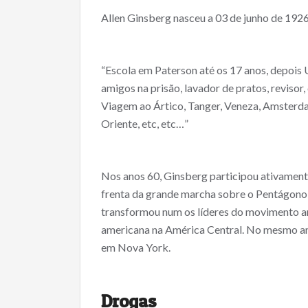
ac
w
m
h
Allen Ginsberg nasceu a 03 de junho de 1926
e
itt
ai
ar
b
er
l
e
o
“Escola em Paterson até os 17 anos, depois 
o
amigos na prisão, lavador de pratos, reviso
Viagem ao Ártico, Tanger, Veneza, Amsterdan
k
Oriente, etc, etc…”
Nos anos 60, Ginsberg participou ativament
frenta da grande marcha sobre o Pentágono e
transformou num os líderes do movimento a
americana na América Central. No mesmo an
em Nova York.
Drogas