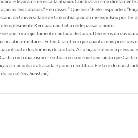
vidara, e levaram-me escada abaixo. Conduziram-me diretamente 
ção às leis cubanas.”.E eu disse: “‘Que leis?”.E ele respondeu: “Faç
 decano da Universidade de Colúmbia quando me expulsou por ter
. Simplesmente Kerouac não tinha onde passar a noite .
e que fora injustamente chutado de Cuba. Deixei-os na dúvida. a p
s burocrático-militares. Entendi também que quanto mais pressões
a policial e dos homens do partido. A solução é aliviar a pressão e
 Castro ou o marxismo – embora eu continue pensando que Castro 
ção à maconha é atrasada e pouco científica. Ele tem demonstrado
 do jornal
Gay Sunshine
)