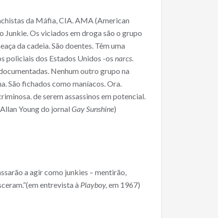
machistas da Máfia, CIA. AMA (American
ão Junkie. Os viciados em droga são o grupo
eaça da cadeia. São doentes. Têm uma
s policiais dos Estados Unidos -os
narcs
.
is documentadas. Nenhum outro grupo na
na. São fichados como maníacos. Ora.
criminosa. de serem assassinos em potencial.
a Allan Young do jornal
Gay Sunshine
)
ssarão a agir como junkies – mentirão,
asceram.”(em entrevista à
Playboy,
em 1967)