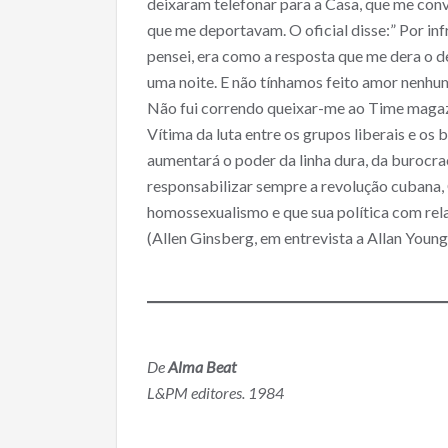
deixaram telefonar para a Casa, que me con
que me deportavam. O oficial disse:” Por infra
pensei, era como a resposta que me dera o
uma noite. E não tínhamos feito amor nenhum
Não fui correndo queixar-me ao Time magazin
Vítima da luta entre os grupos liberais e o
aumentará o poder da linha dura, da burocraci
responsabilizar sempre a revolução cubana,
homossexualismo e que sua política com rela
(Allen Ginsberg, em entrevista a Allan Young
De
Alma Beat
L&PM editores. 1984