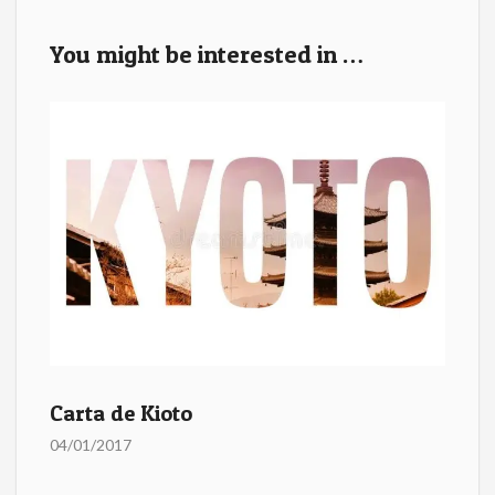
b
er
l
e
You might be interested in …
o
o
k
Carta de Kioto
04/01/2017