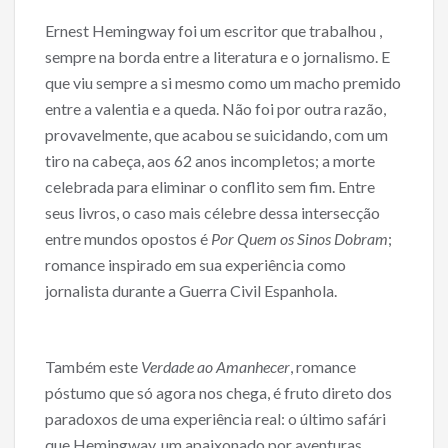
b
er
l
e
o
Ernest Hemingway foi um escritor que trabalhou ,
o
sempre na borda entre a literatura e o jornalismo. E
que viu sempre a si mesmo como um macho premido
k
entre a valentia e a queda. Não foi por outra razão,
provavelmente, que acabou se suicidando, com um
tiro na cabeça, aos 62 anos incompletos; a morte
celebrada para eliminar o conflito sem fim. Entre
seus livros, o caso mais célebre dessa intersecção
entre mundos opostos é
Por Quem os Sinos Dobram
;
romance inspirado em sua experiência como
jornalista durante a Guerra Civil Espanhola.
Também este
Verdade ao Amanhecer
, romance
póstumo que só agora nos chega, é fruto direto dos
paradoxos de uma experiência real: o último safári
que Hemingway, um apaixonado por aventuras,