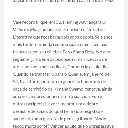
aliviar também os horrores de um casamento infeliz.
Vale recordar que, em 52, Hemingway lançara
O
Velho e o Mar
, romance que motivou o Nobel de
Literatura que receberia dois anos depois. Seis anos
mais tarde, ele ainda reuniria suas reminiscências
francesas em seu célebre
Paris é uma Festa
. No ano
seguinte, já à beira da psicose, numa sucessão de
atos cada vez mais radicais, Cometeria o suicídio.
Quando se transferiu para o Quênia, em janeiro de
54, transformando-se em guardião honorário de
caça do território de Kimana Swamp, tentava, ainda
uma vez, emprestar heroísmo à sua vida. Entre
outras peripécias, experimentou um célebre
desastre de avião, do qual teria sido resgatado
sacudindo uma garrafa de gim e gritando: “Ando
tendo muita sorte”. Vencer aquilo que o ultrapassava