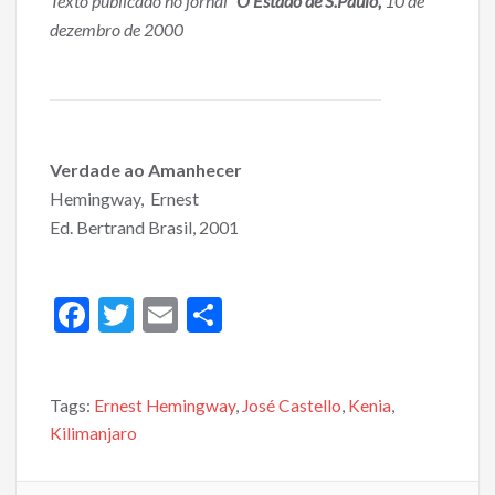
Texto publicado no jornal
“O Estado de S.Paulo,
10 de
dezembro de 2000
Verdade ao Amanhecer
Hemingway, Ernest
Ed. Bertrand Brasil, 2001
F
T
E
S
ac
w
m
h
e
itt
ai
ar
Tags:
Ernest Hemingway
,
José Castello
,
Kenia
,
b
er
l
e
Kilimanjaro
o
o