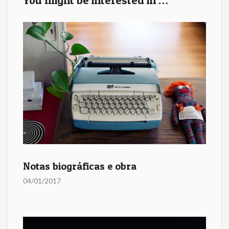
k
You might be interested in …
Notas biográficas e obra
04/01/2017