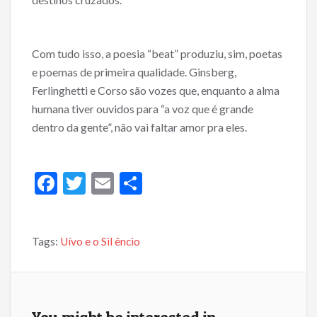
Com tudo isso, a poesia “beat” produziu, sim, poetas
e poemas de primeira qualidade. Ginsberg,
Ferlinghetti e Corso são vozes que, enquanto a alma
humana tiver ouvidos para “a voz que é grande
dentro da gente”, não vai faltar amor pra eles.
F
T
E
S
ac
w
m
h
e
itt
ai
ar
Tags:
Uívo e o Sil êncio
b
er
l
e
o
o