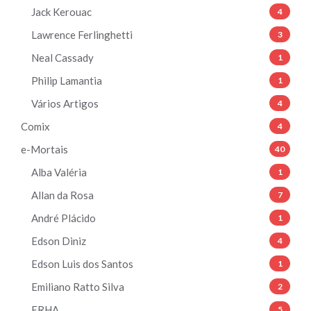
Jack Kerouac
4
Lawrence Ferlinghetti
3
Neal Cassady
1
Philip Lamantia
1
Vários Artigos
4
Comix
4
e-Mortais
40
Alba Valéria
1
Allan da Rosa
7
André Plácido
1
Edson Diniz
4
Edson Luis dos Santos
1
Emiliano Ratto Silva
2
ERHA
5