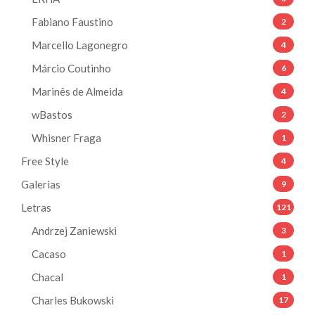
Fabiano Faustino
2
Marcello Lagonegro
4
Márcio Coutinho
6
Marinês de Almeida
4
wBastos
2
Whisner Fraga
1
Free Style
4
Galerias
9
Letras
121
Andrzej Zaniewski
3
Cacaso
1
Chacal
1
Charles Bukowski
17