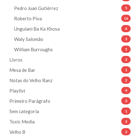
Pedro Juan Gutiérrez
5
Roberto Piva
16
Ungulani Ba Ka Khosa
4
Waly Salomão
3
William Burroughs
5
Livros
3
Mesa de Bar
1
Notas do Velho Ranz
2
Playlist
9
Primeiro Parágrafo
3
Sem categoria
1
Toxic Media
3
Velho B
2