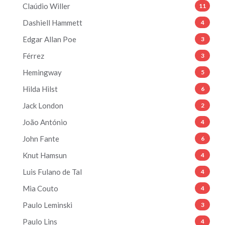
Claúdio Willer
11
Dashiell Hammett
4
Edgar Allan Poe
3
Férrez
3
Hemingway
5
Hilda Hilst
6
Jack London
2
João António
4
John Fante
6
Knut Hamsun
4
Luis Fulano de Tal
4
Mia Couto
4
Paulo Leminski
3
Paulo Lins
4