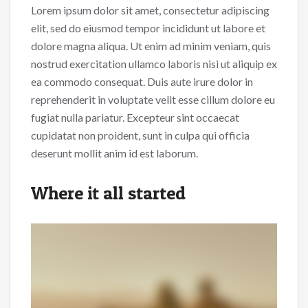
Lorem ipsum dolor sit amet, consectetur adipiscing
e
itt
ai
ar
elit, sed do eiusmod tempor incididunt ut labore et
b
er
l
e
dolore magna aliqua. Ut enim ad minim veniam, quis
o
nostrud exercitation ullamco laboris nisi ut aliquip ex
o
ea commodo consequat. Duis aute irure dolor in
reprehenderit in voluptate velit esse cillum dolore eu
k
fugiat nulla pariatur. Excepteur sint occaecat
cupidatat non proident, sunt in culpa qui officia
deserunt mollit anim id est laborum.
Where it all started