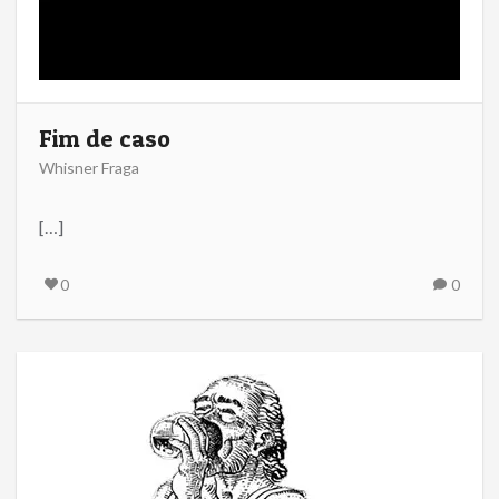
Fim de caso
Whisner Fraga
[…]
0
0