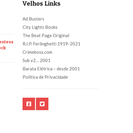
Velhos Links
Ad Busters
City Lights Books
The Beat Page Original
estess
R.I.P. Ferlinghetti 1919-2021
ock
Crimeboss.com
Sub v2… 2001
Barata Elétrica – desde 2001
Política de Privacidade